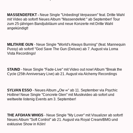
MASSENDEFEKT -
Neue Single "Unbedingt Verpassen" feat. Dritte Wahl
mit Video ab sofort! Neues Album "Massendefekt " ab September! Tour
zum 25-jährigen Bandjubiläum und neue Konzerte mit Dritte Wahl
angekündigt!
MILITARIE GUN
- Neue Single "World's Always Burning" (feat. Mannequin
Pussy) ab sofort! "God Save The Gun (Deluxe) ab 7. August via Loma
Vista Recordings!
STAIND
- Neue Single "Fade-Live" mit Video out now! Album "Break the
Cycle (25th Anniversary Live) ab 21. August via Alchemy Recordings
SYLVAN ESSO
- Neues Album
„
Ow ∞“ ab 11. September via Psychic
Hotline! Neue Single "Concrete Glen" mit Musikvideo ab sofort und
weltweite listenig Events am 3. September!
THE AFGHAN WHIGS
- Neue Single "My Lover" mit Visualizer ab sofort!
Neues Album "Soft Control" ab 21. August via Royal Cream/BMG und
exklusive Show in Köln!