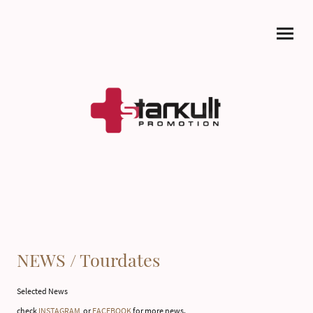
NEWS / Tourdates
Selected News
check
INSTAGRAM
or
FACEBOOK
for more news.