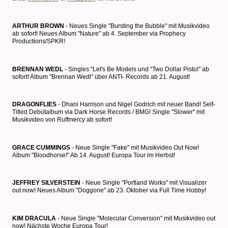
ARTHUR BROWN
- Neues Single "Bursting the Bubble" mit Musikvideo
ab sofort! Neues Album "Nature" ab 4. September via Prophecy
Productions/SPKR!
BRENNAN WEDL
- Singles "Let's Be Models und "Two Dollar Pistol" ab
sofort! Album "Brennan Wedl" über ANTI- Records ab 21. August!
DRAGONFLIES
- Dhani Harrison und Nigel Godrich mit neuer Band! Self-
Titled Debütalbum via Dark Horse Records / BMG! Single "Slower" mit
Musikvideo von Ruffmercy ab sofort!
GRACE CUMMINGS
- Neue Single "Fake" mit Musikvideo Out Now!
Album "Bloodhorse!" Ab 14. August! Europa Tour im Herbst!
JEFFREY SILVERSTEIN
- Neue Single "Portland Works" mit Visualizer
out now! Neues Album "Doggone" ab 23. Oktober via Full Time Hobby!
KIM DRACULA
- Neue Single "Molecular Conversion" mit Musikvideo out
now! Nächste Woche Europa Tour!