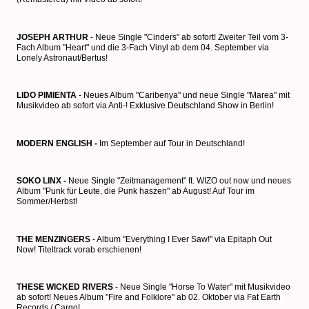
JOSEPH ARTHUR
- Neue Single "Cinders" ab sofort! Zweiter Teil vom 3-
Fach Album "Heart" und die 3-Fach Vinyl ab dem 04. September via
Lonely Astronaut/Bertus!
LIDO PIMIENTA
- Neues Album "Caribenya" und neue Single "Marea" mit
Musikvideo ab sofort via Anti-! Exklusive Deutschland Show in Berlin!
MODERN ENGLISH -
Im September auf Tour in Deutschland!
SOKO LINX -
Neue Single "Zeitmanagement" ft. WIZO out now und neues
Album "Punk für Leute, die Punk haszen" ab August! Auf Tour im
Sommer/Herbst!
THE MENZINGERS
- Album "Everything I Ever Saw!" via Epitaph Out
Now! Titeltrack vorab erschienen!
THESE WICKED RIVERS
- Neue Single "Horse To Water" mit Musikvideo
ab sofort! Neues Album "Fire and Folklore" ab 02. Oktober via Fat Earth
Records / Cargo!