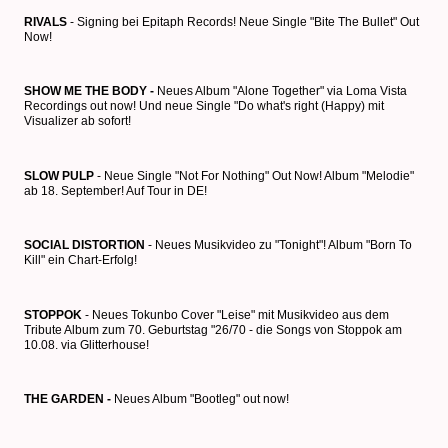
RIVALS
- Signing bei Epitaph Records! Neue Single "Bite The Bullet" Out
Now!
SHOW ME THE BODY -
Neues Album "Alone Together" via Loma Vista
Recordings out now! Und neue Single "Do what's right (Happy) mit
Visualizer ab sofort!
SLOW PULP
- Neue Single "Not For Nothing" Out Now! Album "Melodie"
ab 18. September! Auf Tour in DE!
SOCIAL DISTORTION
- Neues Musikvideo zu "Tonight"! Album "Born To
Kill" ein Chart-Erfolg!
STOPPOK
- Neues Tokunbo Cover "Leise" mit Musikvideo aus dem
Tribute Album zum 70. Geburtstag "26/70 - die Songs von Stoppok am
10.08. via Glitterhouse!
THE GARDEN -
Neues Album "Bootleg" out now!