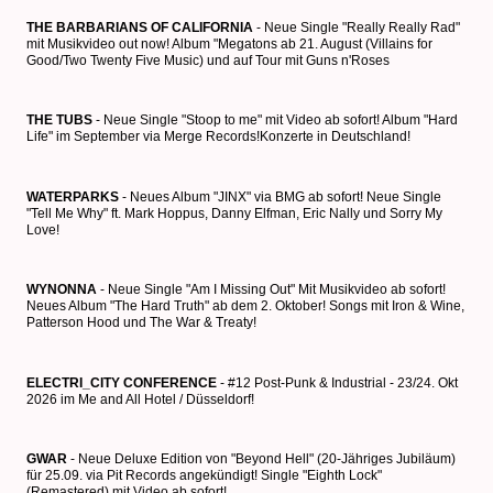
THE BARBARIANS OF CALIFORNIA
- Neue Single "Really Really Rad"
mit Musikvideo out now! Album "Megatons ab 21. August (Villains for
Good/Two Twenty Five Music) und auf Tour mit Guns n'Roses
THE TUBS
- Neue Single "Stoop to me" mit Video ab sofort! Album "Hard
Life" im September via Merge Records!Konzerte in Deutschland!
WATERPARKS
- Neues Album "JINX" via BMG ab sofort! Neue Single
"Tell Me Why" ft. Mark Hoppus, Danny Elfman, Eric Nally und Sorry My
Love!
WYNONNA
- Neue Single "Am I Missing Out" Mit Musikvideo ab sofort!
Neues Album "The Hard Truth" ab dem 2. Oktober! Songs mit Iron & Wine,
Patterson Hood und The War & Treaty!
ELECTRI_CITY CONFERENCE
- #12 Post-Punk & Industrial - 23/24. Okt
2026 im Me and All Hotel / Düsseldorf!
GWAR
- Neue Deluxe Edition von "Beyond Hell" (20-Jähriges Jubiläum)
für 25.09. via Pit Records angekündigt! Single "Eighth Lock"
(Remastered) mit Video ab sofort!